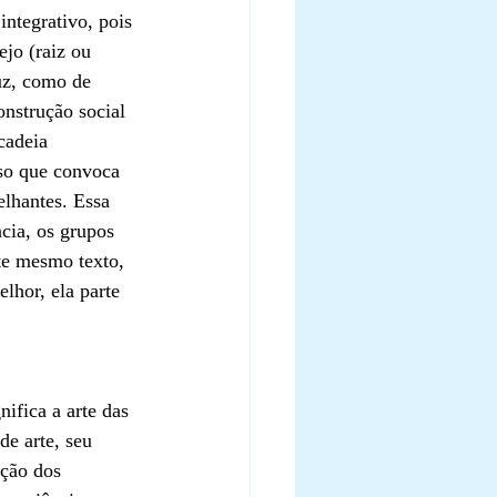
ntegrativo, pois 
jo (raiz ou 
uz, como de 
onstrução social 
cadeia 
sso que convoca 
elhantes. Essa 
cia, os grupos 
ste mesmo texto, 
lhor, ela parte 
ifica a arte das 
e arte, seu 
ação dos 