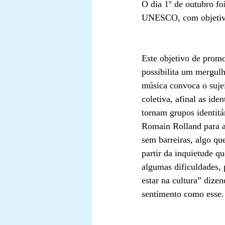
O dia 1º de outubro fo
UNESCO, com objetivo 
Este objetivo de promo
possibilita um mergulho 
música convoca o sujei
coletiva, afinal as ide
tornam grupos identitá
Romain Rolland para a r
sem barreiras, algo qu
partir da inquietude q
algumas dificuldades, 
estar na cultura” diz
sentimento como esse. 