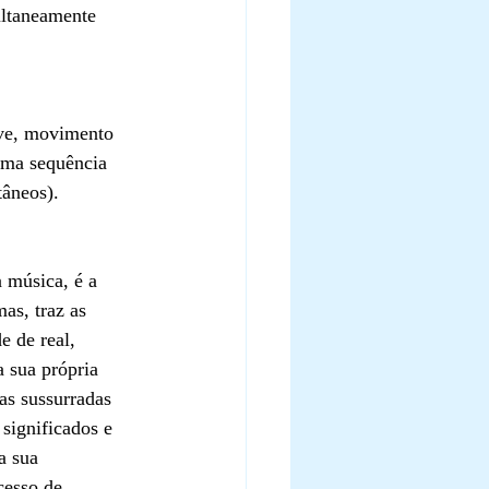
ultaneamente 
ove, movimento 
uma sequência 
âneos). 
a música, é a 
as, traz as 
e de real, 
a sua própria 
as sussurradas 
significados e 
a sua 
cesso de 