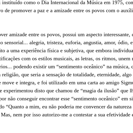
i instituído como o Dia Internacional da Música em 1975, co
de promover a paz e a amizade entre os povos com o auxíli
ver amizade entre os povos, possui um aspecto interessante, d
sensorial... alegria, tristeza, euforia, angustia, amor, ódio, e
to a uma experiência física e subjetiva, que embora individu
ntificações com os estilos musicais, as letras, os ritmos, unem
rios... podendo existir um “sentimento oceânico” na música, 
eligião, que seria a sensação de totalidade, eternidade, algo 
e move e integra, e foi utilizado em uma carta ao amigo Sigm
ue experimentou disto que chamou de “magia da ilusão” que lhe
por não conseguir encontrar esse “sentimento oceânico” em si
endo “Quanto a mim, eu não poderia me convencer da natureza
Mas, nem por isso autorizo-me a contestar a sua efetividade 