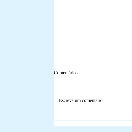
Comentários
Escreva um comentário
Sobre a formação do analista,
como funciona?