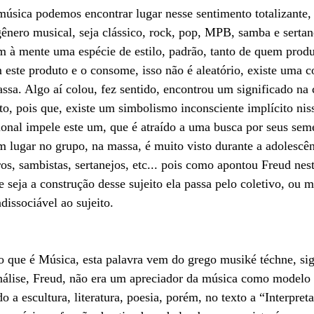
música podemos encontrar lugar nesse sentimento totalizante, i
ero musical, seja clássico, rock, pop, MPB, samba e sertane
em à mente uma espécie de estilo, padrão, tanto de quem prod
 este produto e o consome, isso não é aleatório, existe uma c
ssa. Algo aí colou, fez sentido, encontrou um significado na 
eito, pois que, existe um simbolismo inconsciente implícito ni
sional impele este um, que é atraído a uma busca por seus sem
m lugar no grupo, na massa, é muito visto durante a adolescên
iros, sambistas, sertanejos, etc... pois como apontou Freud ne
 seja a construção desse sujeito ela passa pelo coletivo, ou me
ndissociável ao sujeito.
o que é Música, esta palavra vem do grego musiké téchne, sign
nálise, Freud, não era um apreciador da música como modelo d
o a escultura, literatura, poesia, porém, no texto a “Interpret