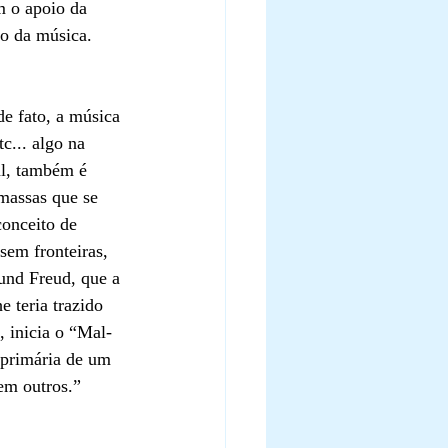
m o apoio da 
o da música.
e fato, a música 
tc... algo na 
al, também é 
 massas que se 
conceito de 
sem fronteiras, 
und Freud, que a 
 teria trazido 
, inicia o “Mal-
 primária de um 
em outros.”