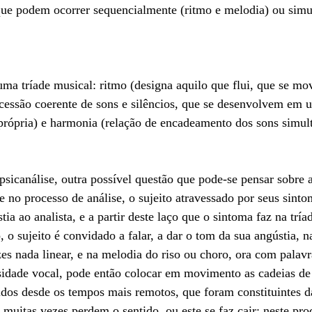
 que podem ocorrer sequencialmente (ritmo e melodia) ou sim
uma tríade musical: ritmo (designa aquilo que flui, que se m
ucessão coerente de sons e silêncios, que se desenvolvem em 
própria) e harmonia (relação de encadeamento dos sons simult
 psicanálise, outra possível questão que pode-se pensar sobre 
 no processo de análise, o sujeito atravessado por seus sintom
ia ao analista, e a partir deste laço que o sintoma faz na tríad
 o sujeito é convidado a falar, a dar o tom da sua angústia, n
zes nada linear, e na melodia do riso ou choro, ora com palavr
idade vocal, pode então colocar em movimento as cadeias de 
cidos desde os tempos mais remotos, que foram constituintes d
 muitas vezes perdem o sentido, ou este se faz cair; neste pro