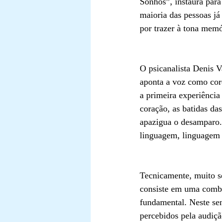
Sonhos”, instaura para
maioria das pessoas já
por trazer à tona memó
O psicanalista Denis V
aponta a voz como cor
a primeira experiência
coração, as batidas das
apazigua o desamparo.
linguagem, linguagem e
Tecnicamente, muito se
consiste em uma combin
fundamental. Neste se
percebidos pela audição