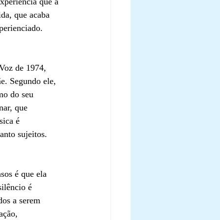
xperiência que a 
ida, que acaba 
perienciado. 
 Voz de 1974, 
e. Segundo ele, 
mo do seu 
nar, que 
ica é 
nto sujeitos.
sos é que ela 
ilêncio é 
dos a serem 
ação, 