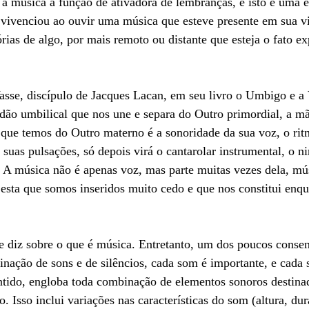
 a música a função de ativadora de lembranças, e isto é uma e
 vivenciou ao ouvir uma música que esteve presente em sua v
rias de algo, por mais remoto ou distante que esteja o fato ex
asse, discípulo de Jacques Lacan, em seu livro o Umbigo e a
dão umbilical que nos une e separa do Outro primordial, a mã
 que temos do Outro materno é a sonoridade da sua voz, o rit
 suas pulsações, só depois virá o cantarolar instrumental, o ni
 A música não é apenas voz, mas parte muitas vezes dela, mús
sta que somos inseridos muito cedo e que nos constitui enqua
 diz sobre o que é música. Entretanto, um dos poucos consen
ação de sons e de silêncios, cada som é importante, e cada s
ntido, engloba toda combinação de elementos sonoros destina
. Isso inclui variações nas características do som (altura, dur