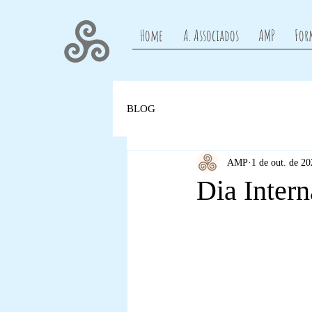
Home
A. Associados
AMP
For
BLOG
AMP
1 de out. de 2
Dia Inter