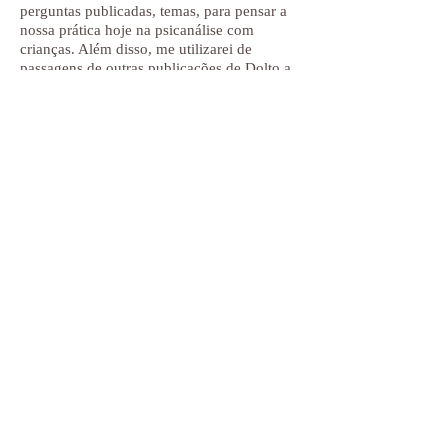
perguntas publicadas, temas, para pensar a
nossa prática hoje na psicanálise com
crianças. Além disso, me utilizarei de
passagens de outras publicações de Dolto a
fim de elucidar temas e problemas.
Coordenado por Cibele Scarpin
Horário: Quintas-feiras das 11h às 12:30
(Horário de Cuiabá), os encontros são
online via zoom e tem o valor de 50 reais
por encontro. Inscrições pelo contato:
65
99633-2740
DATAS:
1º Semestre:
13/03 – Capítulos 01 e 02.
27/03 – Capítulos 03 e 04.
10/04 – Capítulos 05 e 06.
24/04 – Capítulos 07 e 08.
08/05 – Capítulos 09 e 10.
22/05 – Capítulos 11 e 12.
29/05 – Capítulos 13 e 14.
05/06 – Capítulo 15 e fechamento.