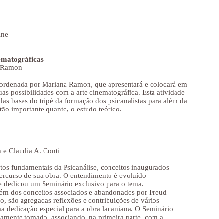
ine
nematográficas
a Ramon
oordenada por Mariana Ramon, que apresentará e colocará em
suas possibilidades com a arte cinematográfica. Esta atividade
as bases do tripé da formação dos psicanalistas para além da
 tão importante quanto, o estudo teórico.
 e Claudia A. Conti
itos fundamentais da Psicanálise, conceitos inaugurados
ercurso de sua obra. O entendimento é evoluído
e dedicou um Seminário exclusivo para o tema.
além dos conceitos associados e abandonados por Freud
o, são agregadas reflexões e contribuições de vários
 dedicação especial para a obra lacaniana. O Seminário
iramente tomado, associando, na primeira parte, com a