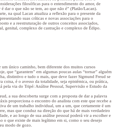
onsiderações filosóficas para o entendimento do amor, de
é dar o que não se tem, ao que não é” (Platão/Lacan).
e, na qual Lacan atualiza a reflexão para o presente da
resentando suas críticas e novas associações para o
osto e a reestruturação de outros conceitos associados,
al, genital, complexo de castração e complexo de Édipo.
r um único caminho, bem diferente dos muitos cursos
 hoje, que “garantem” em algumas poucas aulas “tornar” alguém
inha, distintivo e tudo o mais, que deve fazer Sigmund Freud se
a coisa, é o avesso da totalidade, seja epistémica, ou prática,
dá pela via do Tripé: Análise Pessoal, Supervisão e Estudo da
reud, a sua descoberta surge com a proposta de dar a palavra
ráxis proporciona o encontro do analista com este que recebe a
ctiva de um trabalho individual, um a um, que certamente é um
orre, mas que conduz na direção do que há de mais verdadeiro
dade, e ao longo de sua análise pessoal poderá vir a escolher e
o o que existe de mais legítimo em si, como o seu desejo
seu modo de gozo.