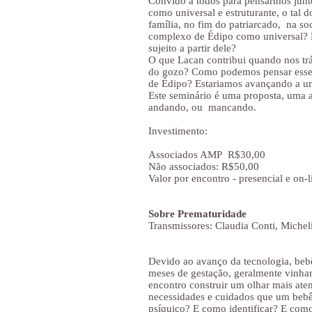
Convido a todos para pensarmos junto
como universal e estruturante, o ta
família, no fim do patriarcado, na so
complexo de Édipo como universal? E
sujeito a partir dele?
O que Lacan contribui quando nos trá
do gozo? Como podemos pensar esse s
de Édipo? Estariamos avançando a u
Este seminário é uma proposta, uma a
andando, ou mancando.
Investimento:
Associados AMP R$30,00
Não associados: R$50,00
Valor por encontro - presencial e on-l
Sobre Prematuridade
Transmissores: Claudia Conti, Michel
Devido ao avanço da tecnologia, beb
meses de gestação, geralmente vinha
encontro construir um olhar mais ate
necessidades e cuidados que um bebê 
psíquico? E como identificar? E como