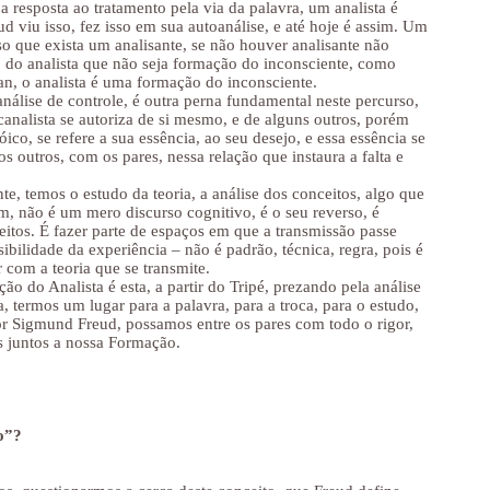
 resposta ao tratamento pela via da palavra, um analista é
ud viu isso, fez isso em sua autoanálise, e até hoje é assim. Um
iso que exista um analisante, se não houver analisante não
o do analista que não seja formação do inconsciente, como
an, o analista é uma formação do inconsciente.
análise de controle, é outra perna fundamental neste percurso,
analista se autoriza de si mesmo, e de alguns outros, porém
óico, se refere a sua essência, ao seu desejo, e essa essência se
s outros, com os pares, nessa relação que instaura a falta e
e, temos o estudo da teoria, a análise dos conceitos, algo que
m, não é um mero discurso cognitivo, é o seu reverso, é
eitos. É fazer parte de espaços em que a transmissão passe
ibilidade da experiência – não é padrão, técnica, regra, pois é
 com a teoria que se transmite.
o do Analista é esta, a partir do Tripé, prezando pela análise
a, termos um lugar para a palavra, para a troca, para o estudo,
por Sigmund Freud, possamos entre os pares com todo o rigor,
s juntos a nossa Formação.
o”?