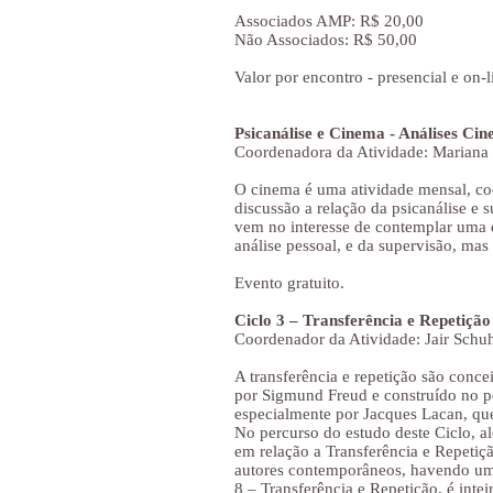
Associados AMP: R$ 20,00
Não Associados: R$ 50,00
Valor por encontro - presencial e on-l
Psicanálise e Cinema - Análises Ci
Coordenadora da Atividade: Marian
O cinema é uma atividade mensal, c
discussão a relação da psicanálise e 
vem no interesse de contemplar uma d
análise pessoal, e da supervisão, mas
Evento gratuito.
Ciclo 3 – Transferência e Repetição
Coordenador da Atividade: Jair Schuh
A transferência e repetição são conce
por Sigmund Freud e construído no p
especialmente por Jacques Lacan, qu
No percurso do estudo deste Ciclo, 
em relação a Transferência e Repetiçã
autores contemporâneos, havendo uma
8 – Transferência e Repetição, é inte