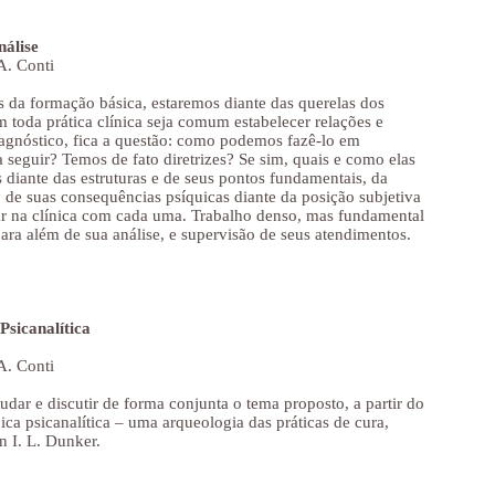
nálise
A. Conti
s da formação básica, estaremos diante das querelas dos
m toda prática clínica seja comum estabelecer relações e
iagnóstico, fica a questão: como podemos fazê-lo em
a seguir? Temos de fato diretrizes? Se sim, quais e como elas
 diante das estruturas e de seus pontos fundamentais, da
 de suas consequências psíquicas diante da posição subjetiva
ar na clínica com cada uma. Trabalho denso, mas fundamental
ara além de sua análise, e supervisão de seus atendimentos.
Psicanalítica
A. Conti
dar e discutir de forma conjunta o tema proposto, a partir do
nica psicanalítica – uma arqueologia das práticas de cura,
n I. L. Dunker.