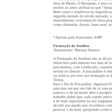
obra de Platão, O Banquete, e suas c
modos ao amor atribuir-se que “Amar 
Bem como a sequência na segunda part
segunda metade do século passado, ap
entendimento conceitual do tema prop
como demanda, desejo, fases anal, or
​*Apenas para Associados AMP
Formação do Analista
Transmissão: Mariana Ramon
A Formação do Analista não se dá po
oferecidos pela internet nos dias de
psicanalista, com certificado, carteir
revirar no túmulo. A psicanálise é outr
ou teórica, por isso sua formação se 
Teoria.
Para o Pai da Psicanálise, Sigmund F
para que um por um fale de si, esta p
palavra, e de tal modo abre a perspe
trabalho árduo que cada sujeito perc
e de mais importante na sua singulari
decidir por aquilo que reconhece com
pessoal, e de mais apropriado como 