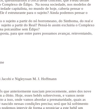
s, questionarmos a cerca deste conceito, que Freud define
l do Complexo de Édipo. Na nossa sociedade, nos modelos de
ciedade capitalista, no mundo de hoje, caberia pensar o
le é estruturante para o sujeito? Ainda podemos pensar o
s o sujeito a partir do nó borromeano, do Sinthoma, do real e
ujeito a partir do Real? Pensá-lo assim excluiria o Complexo
ma psicanálise sem Édipo?
posta, para que entre pares possamos avançar, reinventando,
ine
i Jacobi e Nigleyssan M. J. Hoffmann
ês que anteriormente nasciam precocemente, antes dos nove
m a óbito. Hoje, esses bebês sobrevivem, e vamos neste
nto a isso, onde vamos abordar a prematuridade, quais as
nascido nessas condições precisa; será que há sofrimento
 podemos intervir de forma a propiciar a este bebê um