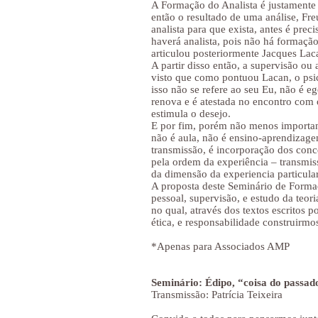
A Formação do Analista é justamente a
então o resultado de uma análise, Fre
analista para que exista, antes é prec
haverá analista, pois não há formaçã
articulou posteriormente Jacques Lac
A partir disso então, a supervisão ou 
visto que como pontuou Lacan, o psic
isso não se refere ao seu Eu, não é eg
renova e é atestada no encontro com o
estimula o desejo.
E por fim, porém não menos important
não é aula, não é ensino-aprendizage
transmissão, é incorporação dos conc
pela ordem da experiência – transmiss
da dimensão da experiencia particular
A proposta deste Seminário de Formaçã
pessoal, supervisão, e estudo da teori
no qual, através dos textos escritos 
ética, e responsabilidade construirmo
*Apenas para Associados AMP
Seminário: Édipo, “coisa do passad
Transmissão: Patrícia Teixeira