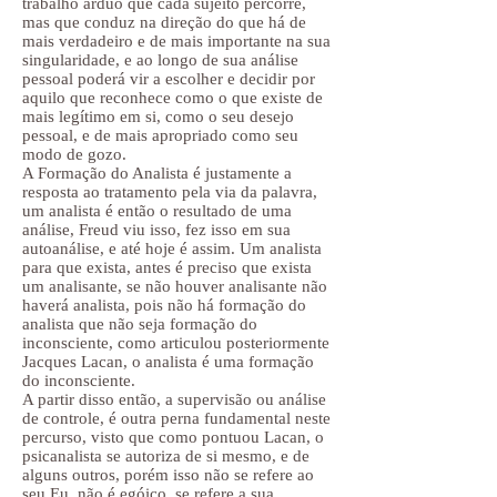
trabalho árduo que cada sujeito percorre,
mas que conduz na direção do que há de
mais verdadeiro e de mais importante na sua
singularidade, e ao longo de sua análise
pessoal poderá vir a escolher e decidir por
aquilo que reconhece como o que existe de
mais legítimo em si, como o seu desejo
pessoal, e de mais apropriado como seu
modo de gozo.
A Formação do Analista é justamente a
resposta ao tratamento pela via da palavra,
um analista é então o resultado de uma
análise, Freud viu isso, fez isso em sua
autoanálise, e até hoje é assim. Um analista
para que exista, antes é preciso que exista
um analisante, se não houver analisante não
haverá analista, pois não há formação do
analista que não seja formação do
inconsciente, como articulou posteriormente
Jacques Lacan, o analista é uma formação
do inconsciente.
A partir disso então, a supervisão ou análise
de controle, é outra perna fundamental neste
percurso, visto que como pontuou Lacan, o
psicanalista se autoriza de si mesmo, e de
alguns outros, porém isso não se refere ao
seu Eu, não é egóico, se refere a sua